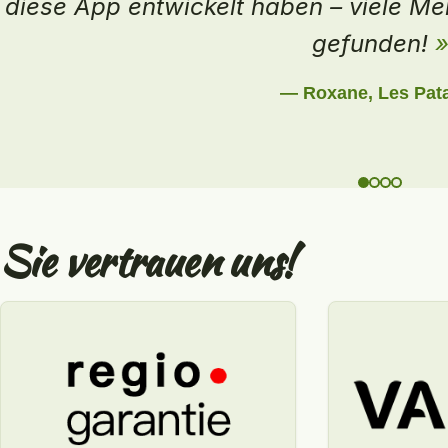
ganz natürlich ist eine Vertrauensb
wünschen Mein Produzent ein schönes
rund um lokale Qualitätsprodukte, im 
— Sophie, Fromagerie 
Sie vertrauen uns!