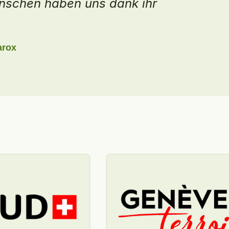
eziehung entstanden. Wir
 Leben voller Begegnungen
Geist der Authentizität.
d'Étiez